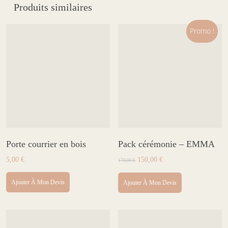
Produits similaires
Promo !
Porte courrier en bois
Pack cérémonie – EMMA
Le
Le
5,00
€
150,00
€
170,00
€
prix
prix
initial
actuel
Ajouter À Mon Devis
Ajouter À Mon Devis
était :
est :
170,00 €.
150,00 €.