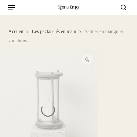
Skip
Menu
to
searc
main
content
Accueil
Les packs clés en main
Sablier en manguier
variations