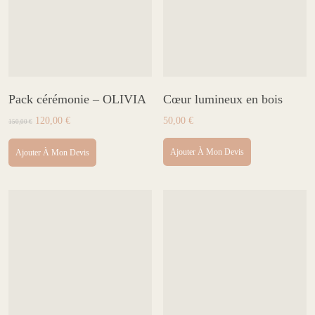
Pack cérémonie – OLIVIA
Cœur lumineux en bois
Le
Le
120,00
€
50,00
€
150,00
€
prix
prix
initial
actuel
Ajouter À Mon Devis
Ajouter À Mon Devis
était :
est :
150,00 €.
120,00 €.