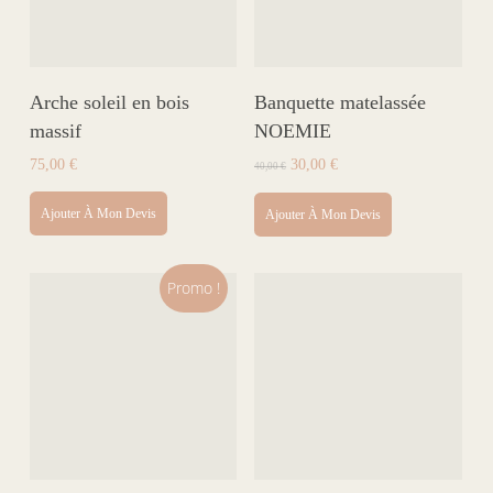
Arche soleil en bois
Banquette matelassée
massif
NOEMIE
Le
Le
75,00
€
30,00
€
40,00
€
prix
prix
initial
actuel
Ajouter À Mon Devis
Ajouter À Mon Devis
était :
est :
40,00 €.
30,00 €.
Promo !