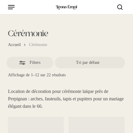
Skip
Menu
to
Close
searc
main
Filters
content
Cérémonie
Accueil
Cérémonie
Filters
Affichage de 1–12 sur 22 résultats
Location de décoration pour
cérémonie laïque
près de
Perpignan
: arches, fauteuils, tapis et pupitres pour
un mariage
élégant dans le
66
.