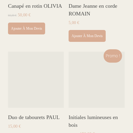
Canapé en rotin OLIVIA
Dame Jeanne en corde
ROMAIN
Le
Le
50,00
€
60,00
€
prix
prix
5,00
€
initial
actuel
Ajouter À Mon Devis
était :
est :
60,00 €.
50,00 €.
Ajouter À Mon Devis
Promo !
Duo de tabourets PAUL
Initiales lumineuses en
bois
15,00
€