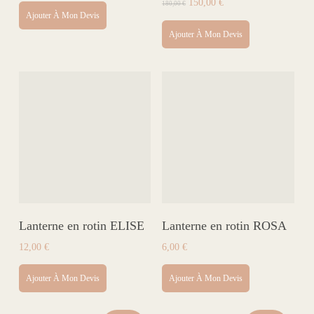
Le
Le
150,00
€
180,00
€
prix
prix
Ajouter À Mon Devis
initial
actuel
Ajouter À Mon Devis
était :
est :
180,00 €.
150,00 €.
Lanterne en rotin ELISE
Lanterne en rotin ROSA
12,00
€
6,00
€
Ajouter À Mon Devis
Ajouter À Mon Devis