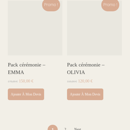
Promo !
Promo !
Pack cérémonie –
Pack cérémonie –
EMMA
OLIVIA
Le
Le
Le
Le
150,00
€
120,00
€
170,00
€
150,00
€
prix
prix
prix
prix
initial
actuel
initial
actuel
Ajouter À Mon Devis
Ajouter À Mon Devis
était :
est :
était :
est :
170,00 €.
150,00 €.
150,00 €.
120,00 €.
1
2
Next