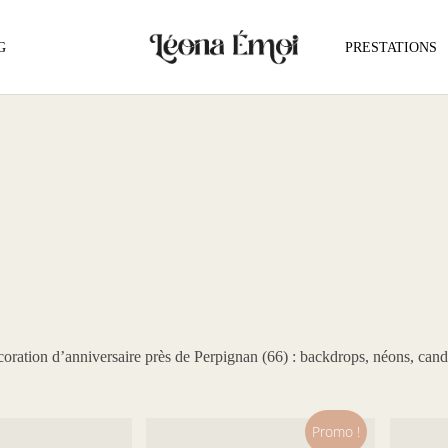
G
PRESTATIONS
coration d’
anniversaire
près de
Perpignan
(66) : backdrops, néons, cand
Promo !