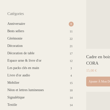
Catégories
Anniversaire
8
Bests sellers
11
Cérémonie
22
Décoration
21
Décoration de table
17
Cadre en boi
Espace urne & livre d'or
12
CORA
Les packs clés en main
3
15,00
€
Livre d'or audio
4
Ajouter À Mon D
Mobilier
15
Néon et lettres lumineuses
10
Signalétique
14
Textile
14