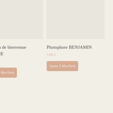
 de bienvenue
Photophore BENJAMIN
HE
3,00
€
Ajouter À Mon Devis
À Mon Devis