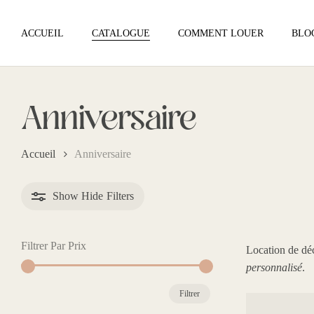
Skip
to
ACCUEIL
CATALOGUE
COMMENT LOUER
BLO
main
content
Anniversaire
Accueil
Anniversaire
Show
Hide
Filters
Filtrer Par Prix
Location de dé
personnalisé
.
Prix
Prix
Filtrer
min
max