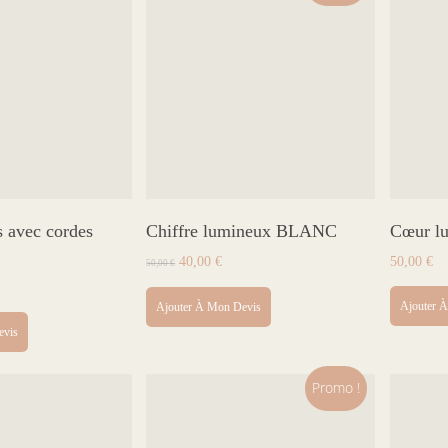
s avec cordes
Chiffre lumineux BLANC
Cœur lu
Le
Le
40,00
€
50,00
€
50,00
€
prix
prix
initial
actuel
Ajouter 
Ajouter À Mon Devis
était :
est :
evis
50,00 €.
40,00 €.
Promo !