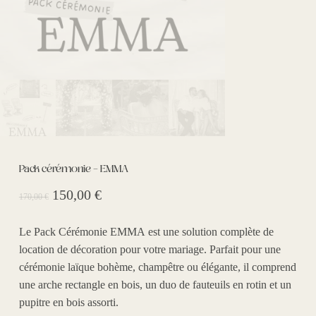
Pack cérémonie – EMMA
Le
Le
150,00
€
170,00
€
prix
prix
initial
actuel
Le
Pack Cérémonie EMMA
est une solution complète de
était :
est :
location de décoration pour votre mariage
. Parfait pour une
cérémonie laïque bohème
, champêtre ou élégante, il comprend
170,00 €.
150,00 €.
une
arche rectangle en bois
, un
duo de fauteuils en rotin
et un
pupitre en bois
assorti.