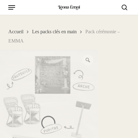
Skip
Menu
to
searc
main
content
Accueil
Les packs clés en main
Pack cérémonie –
EMMA