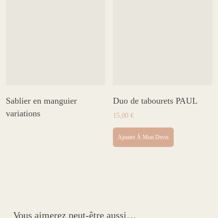
Ce
Sablier en manguier
Duo de tabourets PAUL
produit
variations
a
15,00
€
plusieurs
Ajouter À Mon Devis
variations.
Les
options
peuvent
être
choisies
sur
Vous aimerez peut-être aussi…