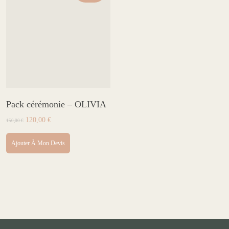
Pack cérémonie – OLIVIA
Le
Le
120,00
€
150,00
€
prix
prix
initial
actuel
Ajouter À Mon Devis
était :
est :
150,00 €.
120,00 €.