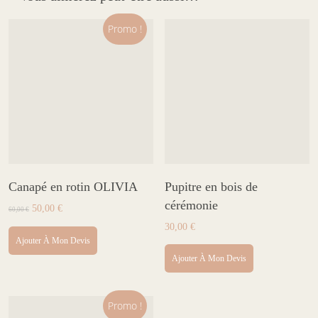
la
page
Promo !
du
produit
Canapé en rotin OLIVIA
Pupitre en bois de
cérémonie
Le
Le
50,00
€
60,00
€
prix
prix
30,00
€
initial
actuel
Ajouter À Mon Devis
était :
est :
60,00 €.
50,00 €.
Ajouter À Mon Devis
Promo !