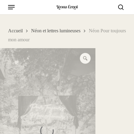
Skip
Menu
to
searc
main
content
Accueil
Néon et lettres lumineuses
Néon Pour toujours
mon amour