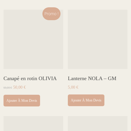
Promo !
Canapé en rotin OLIVIA
Lanterne NOLA – GM
Le
Le
50,00
€
5,00
€
60,00
€
prix
prix
initial
actuel
Ajouter À Mon Devis
Ajouter À Mon Devis
était :
est :
60,00 €.
50,00 €.