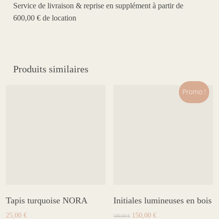
Service de livraison & reprise en supplément à partir de
600,00 € de location
Produits similaires
Promo !
Tapis turquoise NORA
Initiales lumineuses en bois
Le
Le
25,00
€
150,00
€
180,00
€