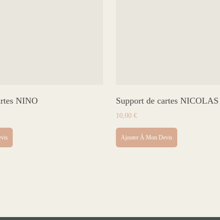
artes NINO
Support de cartes NICOLAS
10,00
€
vis
Ajouter À Mon Devis